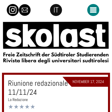
Skip to content
IT
Aprire il me
Skolast
Riunione redazionale del
NOVEMBER 17, 2024
11/11/24
La Redazione
★
★
★
★
★