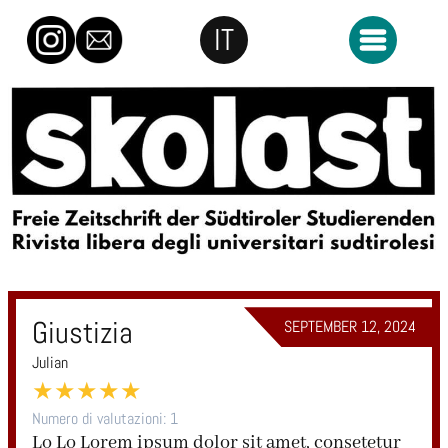
Skip to content
IT
Aprire il me
Skolast
Giustizia
SEPTEMBER 12, 2024
Julian
★
★
★
★
★
Numero di valutazioni:
1
Lo Lo Lorem ipsum dolor sit amet, consetetur